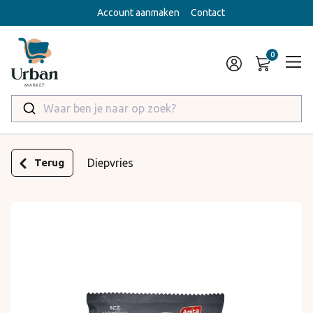
Account aanmaken
Contact
Waar ben je naar op zoek?
Terug
Diepvries