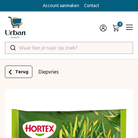
Account aanmaken
Contact
Waar ben je naar op zoek?
Terug
Diepvries