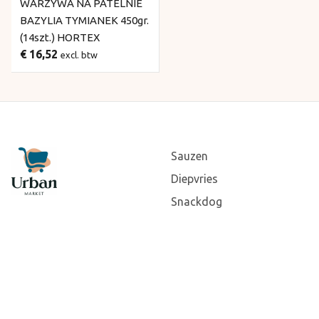
WARZYWA NA PATELNIE
BAZYLIA TYMIANEK 450gr.
(14szt.) HORTEX
€ 16,52
excl. btw
Sauzen
Diepvries
Snackdog
Algemene voorwaarden
Verzenden & retouneren
Privacy- en
cookieverklaring