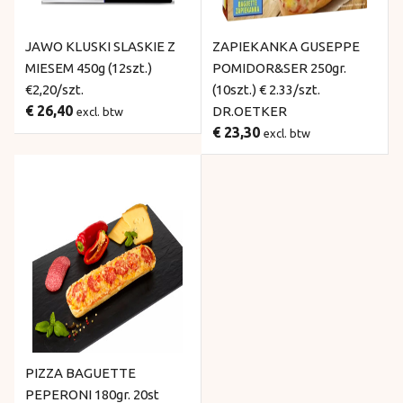
JAWO KLUSKI SLASKIE Z
ZAPIEKANKA GUSEPPE
MIESEM 450g (12szt.)
POMIDOR&SER 250gr.
€2,20/szt.
(10szt.) € 2.33/szt.
€ 26,40
DR.OETKER
excl. btw
€ 23,30
excl. btw
PIZZA BAGUETTE
PEPERONI 180gr. 20st