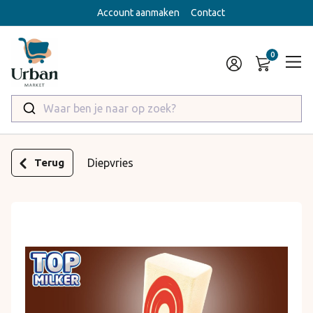
Account aanmaken
Contact
Waar ben je naar op zoek?
Terug
Diepvries