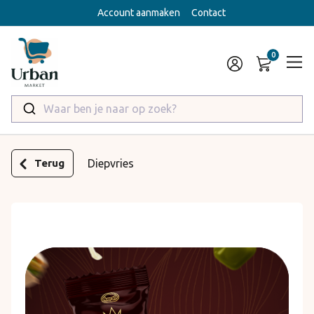
Account aanmaken
Contact
Waar ben je naar op zoek?
Terug
Diepvries